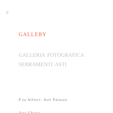
gallery
galleria fotografica
serramenti asti
alcune nostre realizzazioni di
serramenti ad asti e in piemonte
P.za Alfieri- Asti Palazzo
Asti-Chiesa